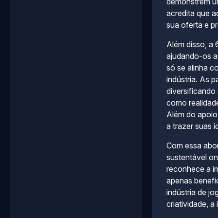
demonstrem um 
acredita que a
sua oferta e 
Além disso, a 
ajudando-os a 
só se alinha 
indústria. As 
diversificando
como realidade
Além do apoio 
a trazer suas i
Com essa abor
sustentável o
reconhece a im
apenas benefic
indústria de j
criatividade, a