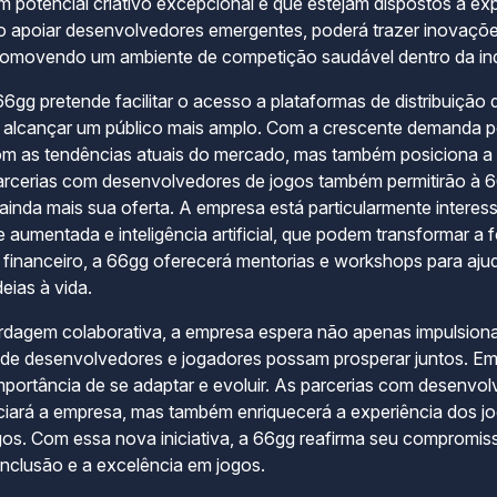
potencial criativo excepcional e que estejam dispostos a ex
o apoiar desenvolvedores emergentes, poderá trazer inovações
promovendo um ambiente de competição saudável dentro da ind
66gg pretende facilitar o acesso a plataformas de distribuição 
alcançar um público mais amplo. Com a crescente demanda por
com as tendências atuais do mercado, mas também posiciona a
parcerias com desenvolvedores de jogos também permitirão à 66
 ainda mais sua oferta. A empresa está particularmente intere
 aumentada e inteligência artificial, que podem transformar 
financeiro, a 66gg oferecerá mentorias e workshops para ajud
deias à vida.
dagem colaborativa, a empresa espera não apenas impulsiona
nde desenvolvedores e jogadores possam prosperar juntos. E
portância de se adaptar e evoluir. As parcerias com desenvo
iará a empresa, mas também enriquecerá a experiência dos jo
ogos. Com essa nova iniciativa, a 66gg reafirma seu compromi
 inclusão e a excelência em jogos.