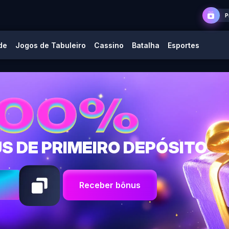
P
de
Jogos de Tabuleiro
Cassino
Batalha
Esportes
S DE PRIMEIRO DEPÓSITO
Receber bônus