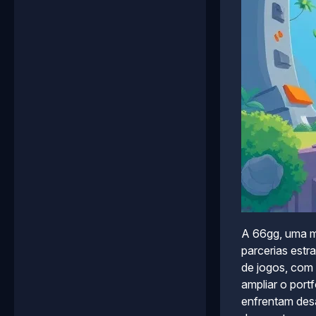
A 66gg, uma m
parcerias est
de jogos, com 
ampliar o por
enfrentam desa