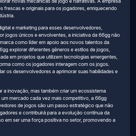
plorar novas mecânicas de jogo e narrativas. A empresa
 frescas e originais para os jogadores, enriquecendo
ústria.
digital e marketing para esses desenvolvedores,
 jogos únicos e envolventes, a iniciativa da 66gg não
 marca como líder em apoio aos novos talentos da
gg explorar diferentes gêneros e estilos de jogos,
ssada em projetos que utilizem tecnologias emergentes,
a forma como os jogadores interagem com os jogos.
ar os desenvolvedores a aprimorar suas habilidades e
r a inovação, mas também criar um ecossistema
m um mercado cada vez mais competitivo, a 66gg
lvedores de jogos são um passo estratégico que não
gadores e contribuirá para a evolução contínua da
sso em ser uma força positiva no setor, promovendo a