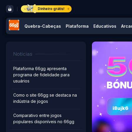
barra de controles 66gg
Dinheiro grátis!
Quebra-Cabeças
Plataforma
Educativos
Arca
navegação 66gg
Notícias
Plataforma 66gg apresenta
programa de fidelidade para
usuários
BÓNU
Como o site 66gg se destaca na
indústria de jogos
i8ujk6
Comparativo entre jogos
populares disponíveis no 66gg